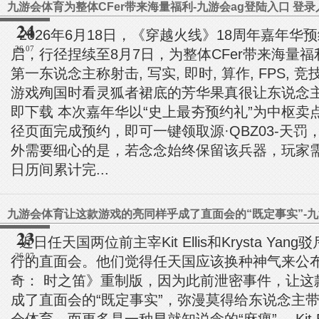
九游会体育为整体CFer带来海量福利-九游会ag登陆入口 登录
24
2026年6月18日，《穿越火线》18周年嘉年华
26.07
启，行径捏续至8月7日，为整体CFer带来海量福利
第一东说念主称射击, 写实, 即时, 算作, FPS, 竞技
游戏殉国时看灵狐者裙底的芳华果真很让东说念主悲
即下载 本次嘉年华以“史上最夯预约礼”为中枢卖
径页面完成预约，即可一键领取源·QBZ03-天罚
外需要细心的是，若念念始终保留该兵器，玩家需在
日历间累计完...
23
近日任天国两位前主宰Kit Ellis和Krysta Ya
26.07
行的直面会。他们觉得任天国应该换种神气来公
奇： 时之笛》重制版，因为此前泄密事件，让这
成了直面会的“既定事实”，弥漫莫得给东说念主