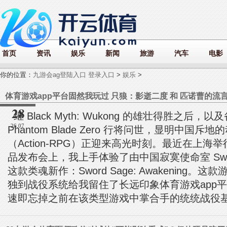
首页
资讯
娱乐
新闻
旅游
汽车
电影
你的位置：
九游会ag登陆入口 登录入口
>
娱乐
>
28
继 Black Myth: Wukong 的雄壮得胜之后，
26.07
Phantom Blade Zero 行将问世，显明中国
（Action-RPG）正迎来高光时刻。最近在上海举行的 B
品发布会上，我上手体验了由中国寂寞使命室 Sword
这款类魂新作：Sword Sage: Awakening。
独到战役系统给我留住了长远印象体育游戏app
速即忘掉之前在该类型游戏中掌合手的统统战役基础