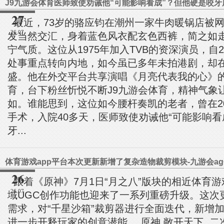
27
最近，73岁的骆应钧在潮州一家牛肉暖锅店被
26.07
发当然交汇，身着蓝色风衣配玄色西裤，简之如
宁气质。这位从1975年加入TVB的资深演员，自2
处事重点转向内地，如今虽已多年未拍港剧，却
盛。他在外交平台共享演唱《月亮代表我的心》的
育，台下粉丝忻悦不断J9九游会体育，精神气象
如。谁能思到，这位如今腰杆奏凯的老者，曾在2
手术，入院40多天，医师致使劝诫他“可能影响看
牙...
体育游戏app平台本次更新新增了复杂造物裁剪模块-九游会ag
26
跟着《原神》7月1日“月之八”版块的相近体育游
26.07
域UGC创作功能也迎来了一系列重磅升级。这次
需求，对“千星沙箱”裁剪器进行全面迭代，新增
进一步开释玩家的创意潜能。 原神 敞开天下, 二次元