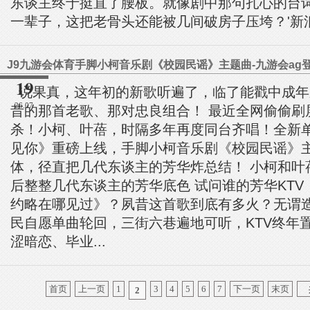
东谈主终于挺直了腰板。就像剧中那句扎心的台词
一辈子，这把老骨头还能被几间破房子压垮？'新浪.
J9九游会体育手脚小柯音乐剧《校园民谣》主题曲-九游会ag
19
说果真，这年初的新歌听遍了，临了能戳中成年
26.07
昔的那首老歌、那对忠良组合！ 最近全网偷偷刷
杀！小柯、叶蓓，时隔多年再度同台齐唱！全新
见你》重磅上线，手脚小柯音乐剧《校园民谣》
体，径直把几代东谈主的芳华炸总结！ 小柯和叶蓓
后整整几代东谈主的芳华底色 试问谁的芳华KT
约略在哪见过》？夙昔这首歌到底有多火？无谓
民自愿单曲轮回，三街六巷遍地可听，KTV终年
涩暗恋、毕业...
首页
上一页
1
3
4
5
6
7
下一页
末页
2