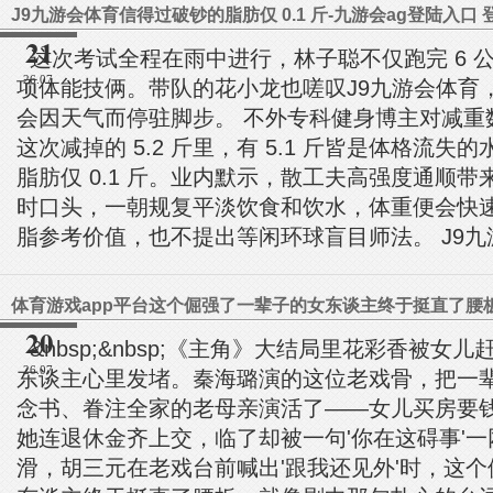
J9九游会体育信得过破钞的脂肪仅 0.1 斤-九游会ag登陆入口
21
这次考试全程在雨中进行，林子聪不仅跑完 6 
26.07
项体能技俩。带队的花小龙也嗟叹J9九游会体育
会因天气而停驻脚步。 不外专科健身博主对减重
这次减掉的 5.2 斤里，有 5.1 斤皆是体格流
脂肪仅 0.1 斤。业内默示，散工夫高强度通顺
时口头，一朝规复平淡饮食和饮水，体重便会快
脂参考价值，也不提出等闲环球盲目师法。 J9九游
20
&nbsp;&nbsp;《主角》大结局里花彩香被女
26.07
东谈主心里发堵。秦海璐演的这位老戏骨，把一
念书、眷注全家的老母亲演活了——女儿买房要
她连退休金齐上交，临了却被一句'你在这碍事'
滑，胡三元在老戏台前喊出'跟我还见外'时，这