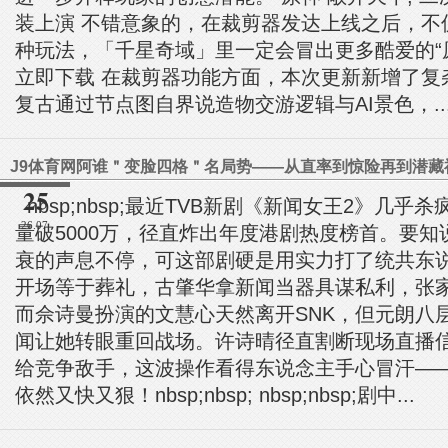
装上演 不错意象的，在裁剪器发达上线之后，不
种玩法，「千星奇域」里一定会冒出更多酷爱的“原游
立即下载 在裁剪器功能方面，本次更新新增了复
复古通过节点图自界说造物交游逻辑与AI景色，..
25
nbsp;nbsp;最近TVB新剧《新闻女王2》几乎
26.07
量破5000万，径直炸出年度港剧热度榜首。要
衰的声息不停，可这部剧硬是用实力打了统共东
开场等于葬礼，古肇华拿新闻当器具谋私利，张
而佘诗曼扮演的文慧心天然离开SNK，但元朗八
闻让她转眼重回战场。许诗晴径直割断现场直播
给竞争敌手，这波操作看得东说念主手心冒汗—
依然又快又狠！nbsp;nbsp; nbsp;nbsp;剧中...