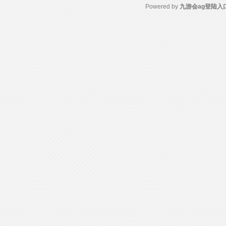
Powered by
九游会ag登陆入