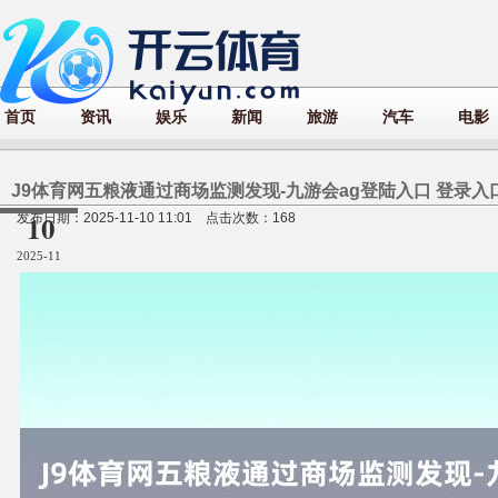
首页
资讯
娱乐
新闻
旅游
汽车
电影
J9体育网五粮液通过商场监测发现-九游会ag登陆入口 登录入
10
发布日期：2025-11-10 11:01 点击次数：168
2025-11