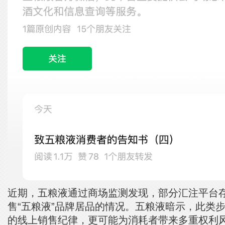
近期，五粮液通过商场监测发现，部分汇注平台
售“五粮液”品牌居品的情况。五粮液暗示，此类
的线上销售纪律，更可能为消耗者带来多重权利