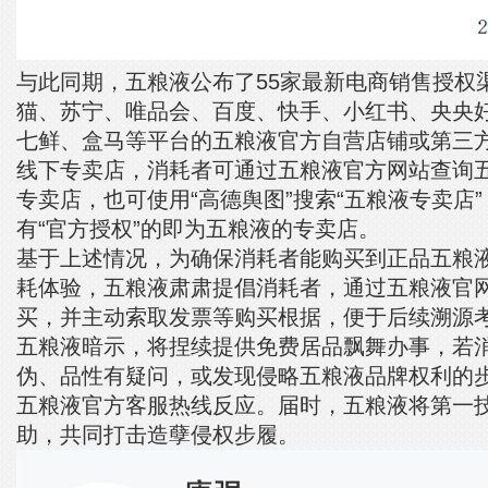
与此同期，五粮液公布了55家最新电商销售授权
猫、苏宁、唯品会、百度、快手、小红书、央央
七鲜、盒马等平台的五粮液官方自营店铺或第三
线下专卖店，消耗者可通过五粮液官方网站查询
专卖店，也可使用“高德舆图”搜索“五粮液专卖店
有“官方授权”的即为五粮液的专卖店。
基于上述情况，为确保消耗者能购买到正品五粮
耗体验，五粮液肃肃提倡消耗者，通过五粮液官
买，并主动索取发票等购买根据，便于后续溯源
五粮液暗示，将捏续提供免费居品飘舞办事，若
伪、品性有疑问，或发现侵略五粮液品牌权利的
五粮液官方客服热线反应。届时，五粮液将第一
助，共同打击造孽侵权步履。