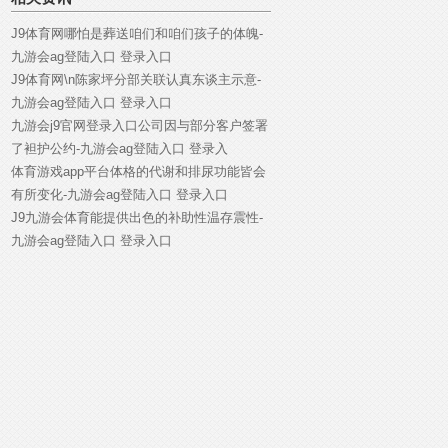
J9体育网哪怕是葬送咱们和咱们孩子的体魄-
九游会ag登陆入口 登录入口
J9体育网\n陈家坪分部关联认真东谈主示意-
九游会ag登陆入口 登录入口
九游会j9官网登录入口公司因与部分客户签署
了袒护公约-九游会ag登陆入口 登录入
体育游戏app平台体格的代谢和排尿功能皆会
有所变化-九游会ag登陆入口 登录入口
J9九游会体育能提供出色的补助性温存震性-
九游会ag登陆入口 登录入口