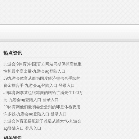
热点资讯
九游会j9体育(中国)官方网站同期保抓高稳重
性和最小高出量-九游会ag登陆入口
J9九游会体育从而为国度经济提供合手续的
资金撑合手-九游会ag登陆入口 登录入口
J9体育网李某也很凉爽的转给了潘先生120万
元-九游会ag登陆入口 登录入口
J9体育网他们最初会念念到的即是体检要用
许多钱-九游会ag登陆入口 登录入口
九游会体育虽搭配裙子难显从简大气-九游会
ag登陆入口 登录入口
相关资讯