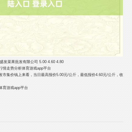
菜果批发有限公司 5.00 4.60 4.80
情走势分析体育游戏app平台
集价钱上来看，当日最高报价5.00元/公斤，最低报价4.60元/公斤，收
育游戏app平台