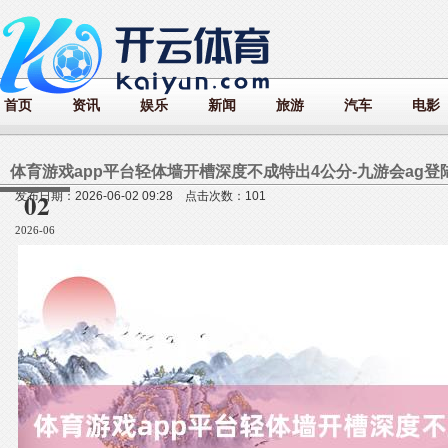
首页
资讯
娱乐
新闻
旅游
汽车
电影
体育游戏app平台轻体墙开槽深度不成特出4公分-九游会ag登
02
发布日期：2026-06-02 09:28 点击次数：101
2026-06