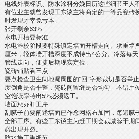
电线外表标识、防水涂料分娩日历这些细节王人
有位业主就曾发现工东谈主将商定的一等品瓷砖
时发现才幸免亏本。
张开剩余63%
水电开槽要标准
水电雠校阶段要特殊镇定墙面开槽走向。承重墙严
厘米，轻体墙开槽深度不成特出4公分。冷落每
管线走向，便捷后期现实定位。
瓷砖铺贴看三点
要点检查卫生间地漏周围的"回"字形裁切是否举止
度倒角是否平整，瓷砖间留缝是否均匀。不错用
空饱读率特出5%必须返工。
墙面惩办盯工序
刮腻子前要阐述墙面已作念网格布加固，每遍腻
全部工序。有些工东谈主为赶工期会裁减晾干期
必出现开裂。
防水施工重细节