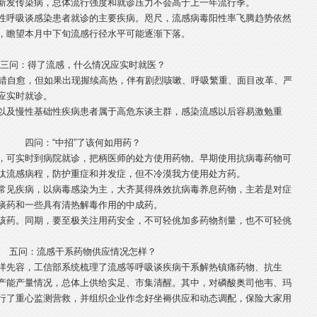
新发传染病，总体流行强度和就诊压力不会高于上一年流行季。
性呼吸谈感染患者就诊的主要疾病。咫尺，流感病毒阳性率飞腾趋势依然
，瞻望本月中下旬流感行径水平可能逐渐下落。
三问：得了流感，什么情况应实时就医？
不错自愈，但如果出现握续高热，伴有剧烈咳嗽、呼吸繁重、面目改革、严
应实时就诊。
以及慢性基础性疾病患者属于高危东谈主群，感染流感以后容易激勉重
四问：“中招”了该何如用药？
，可实时到病院就诊，把柄医师的处方使用药物。早期使用抗病毒药物可
汰流感病程，防护重症和并发症，但不冷漠我方使用处方药。
常见疾病，以病毒感染为主，大齐莫得殊效抗病毒养息药物，主若是对症
痰药和一些具有清热解毒作用的中成药。
咳药。同期，要至极关注用药安全，不可轻佻加多药物剂量，也不可轻佻
五问：流感干系药物供应情况怎样？
洋先容，工信部系统梳理了流感等呼吸谈疾病干系解热镇痛药物、抗生
产能产量情况，总体上供给实足、市集清醒。其中，对磷酸奥司他韦、玛
行了重心监测营救，并组织企业作念好坐褥供应和动态调配，保险大家用