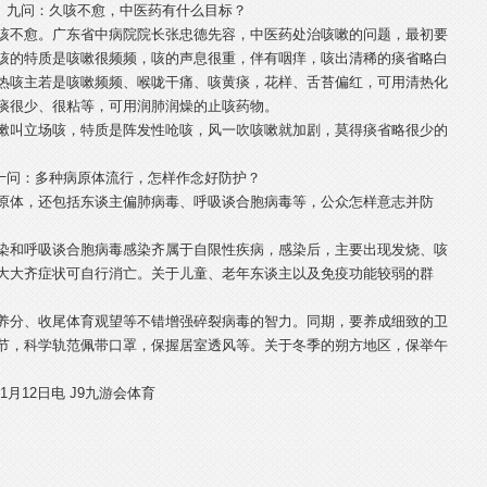
九问：久咳不愈，中医药有什么目标？
咳不愈。广东省中病院院长张忠德先容，中医药处治咳嗽的问题，最初要
咳的特质是咳嗽很频频，咳的声息很重，伴有咽痒，咳出清稀的痰省略白
热咳主若是咳嗽频频、喉咙干痛、咳黄痰，花样、舌苔偏红，可用清热化
痰很少、很粘等，可用润肺润燥的止咳药物。
嗽叫立场咳，特质是阵发性呛咳，风一吹咳嗽就加剧，莫得痰省略很少的
十问：多种病原体流行，怎样作念好防护？
原体，还包括东谈主偏肺病毒、呼吸谈合胞病毒等，公众怎样意志并防
染和呼吸谈合胞病毒感染齐属于自限性疾病，感染后，主要出现发烧、咳
大大齐症状可自行消亡。关于儿童、老年东谈主以及免疫功能较弱的群
养分、收尾体育观望等不错增强碎裂病毒的智力。同期，要养成细致的卫
节，科学轨范佩带口罩，保握居室透风等。关于冬季的朔方地区，保举午
月12日电 J9九游会体育