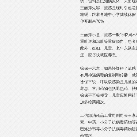
势，但均是已知病原体，未出现
王丽萍先容，流感是现时引起急
减缓，跟着各地中小学陆续休假
伸开剩余78%
王丽萍示意，流感一般1到2周
重吐逆和泻肚等重症倾向，患者
此外，妊妇、儿童、老年东谈主
症，应尽快就医养息。
徐保平示意，如果怀疑得了流感
有用抑遏病毒的复制和传播，裁
徐保平说，呼吸谈感染是儿童的
养息。常用药物包括退热药、祛
徐保平至极领导，儿童应慎用镇
加多给药频次。
工信部消耗品工业司副司长王孝
素、中药、小分子抗病毒药物等
巴洛沙韦等小分子抗病毒药物进
药需求。