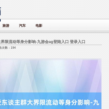
旅游
汽车
电影
界限流动等身分影响-九游会ag登陆入口 登录入口
点击次数：194