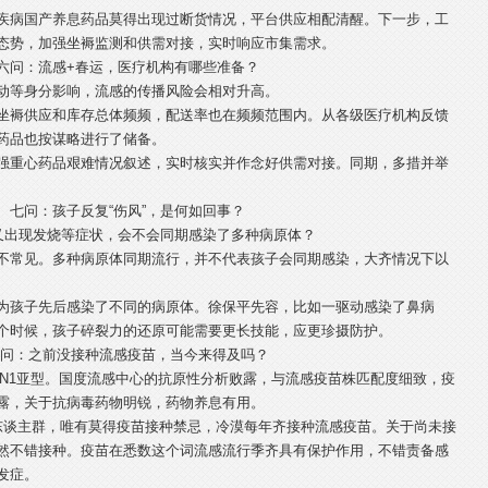
疾病国产养息药品莫得出现过断货情况，平台供应相配清醒。下一步，工
态势，加强坐褥监测和供需对接，实时响应市集需求。
六问：流感+春运，医疗机构有哪些准备？
动等身分影响，流感的传播风险会相对升高。
坐褥供应和库存总体频频，配送率也在频频范围内。从各级医疗机构反馈
药品也按谋略进行了储备。
强重心药品艰难情况叙述，实时核实并作念好供需对接。同期，多措并举
七问：孩子反复“伤风”，是何如回事？
久又出现发烧等症状，会不会同期感染了多种病原体？
不常见。多种病原体同期流行，并不代表孩子会同期感染，大齐情况下以
为孩子先后感染了不同的病原体。徐保平先容，比如一驱动感染了鼻病
个时候，孩子碎裂力的还原可能需要更长技能，应更珍摄防护。
问：之前没接种流感疫苗，当今来得及吗？
1N1亚型。国度流感中心的抗原性分析败露，与流感疫苗株匹配度细致，疫
露，关于抗病毒药物明锐，药物养息有用。
东谈主群，唯有莫得疫苗接种禁忌，冷漠每年齐接种流感疫苗。关于尚未接
然不错接种。疫苗在悉数这个词流感流行季齐具有保护作用，不错责备感
发症。