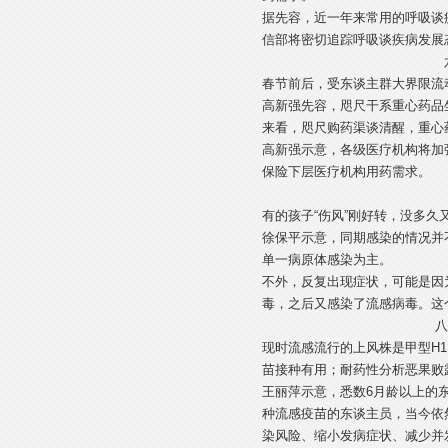
据先容，近一年来常用的呼吸谈
信部将密切追踪呼吸谈疾病发展
春节前后，受东谈主群大界限流
高新强先容，咫尺干系重心药品
来看，咫尺购药渠谈清醒，重心
高新强示意，各级医疗机构将加
保险下层医疗机构用药需求。
有的孩子“伤风”刚好转，没多
徐保平示意，同期感染的情况并
单一病原体感染为主。
不外，反复出现症状，可能是因
毒，之后又感染了流感病毒。这
八
现时流感流行的上风株是甲型H
苗接种有用；耐药性分析恶果败
王丽萍示意，悉数6月龄以上的
种流感疫苗的东谈主员，当今依
染风险、缩小发病症状、减少并