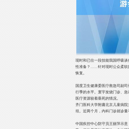
现时和已往一段技能我国呼吸谈
性准备？……针对现时公众柔软
恢复。
国度卫生健康委医疗救急司副司
行季的水平。寰宇发烧门诊、急
医疗资源较着垂死的情况。
齐门医科大学附庸北京儿童病院
坦。近两个月，内科门诊就诊量与
中国疾控中心防守员王丽萍示意