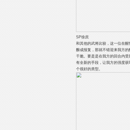
SP徐庶
和其他的武将比较，这一位在醒
酿成报复，那就不错迎来我方的
干脆。要是是在我方的回合内受
有全新的手段，让我方的强度获
个很好的类型。