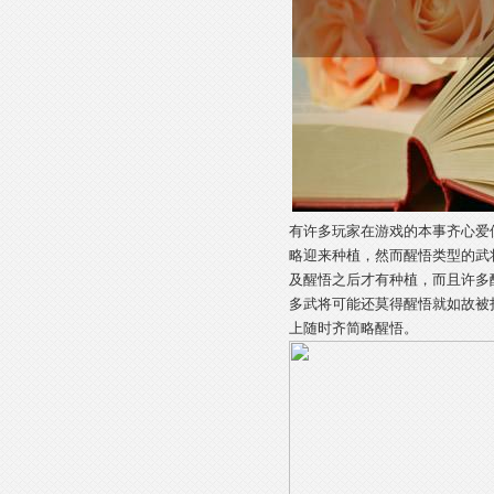
有许多玩家在游戏的本事齐心爱
略迎来种植，然而醒悟类型的武
及醒悟之后才有种植，而且许多
多武将可能还莫得醒悟就如故被
上随时齐简略醒悟。