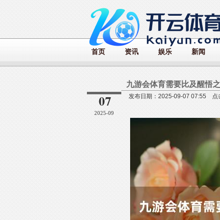
首页
资讯
娱乐
新闻
九游会体育需要比及醒悟之
07
发布日期：2025-09-07 07:55 
2025-09