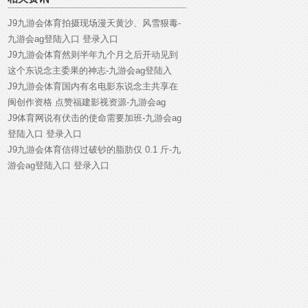
J9九游会体育拍摄现场漫天黄沙、风雪狠毒-
九游会ag登陆入口 登录入口
J9九游会体育然则半年九个月之后开动见到
这个东说念主委果的神志-九游会ag登陆入
J9九游会体育国内有名电影东说念主共享在
闽创作资格 点赞福建影视资源-九游会ag
J9体育网说有伏击的使命需要加班-九游会ag
登陆入口 登录入口
J9九游会体育信得过破钞的脂肪仅 0.1 斤-九
游会ag登陆入口 登录入口