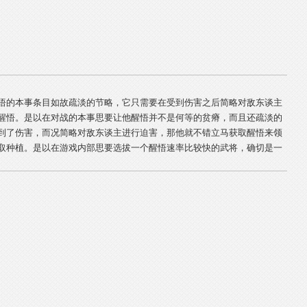
悟的本事条目如故疏淡的节略，它只需要在受到伤害之后简略对敌东谈主
醒悟。是以在对战的本事思要让他醒悟并不是何等的贫瘠，而且还疏淡的
到了伤害，而况简略对敌东谈主进行迫害，那他就不错立马获取醒悟来领
取种植。是以在游戏内部思要选拔一个醒悟速率比较快的武将，确切是一