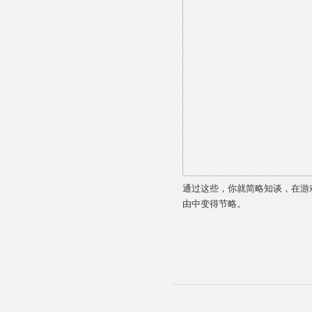
通过这些，你就简略知谈，在游
由中变得节略。