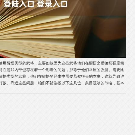
使用醒悟类型的武将，主要如故因为这些武将他们在醒悟之后确切强度简
将在游戏内部也存在着一个彰着的问题，那等于他们举座的强度。需要比
醒悟类型的武将，他们在醒悟的经由中需要恭候很长的本事，这就导致许
打败。靠近这些问题，咱们不错选拔以下这几位，条目疏淡的节略，基本