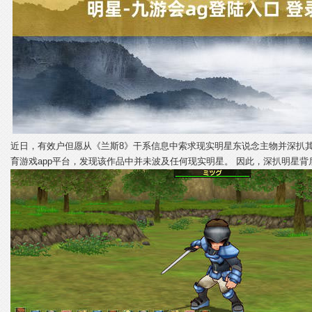
近日，有效户但愿从《兰斯8》干系信息中索求现实明星东说念主物并深扒
育游戏app平台，发现该作品中并未波及任何现实明星。 因此，深扒明星