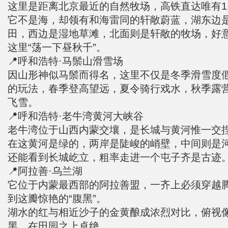
这里是距离北京最近的自然牧场，高铁直达唯有1.
它不是海，却领有和海雷同的轩敞蔚蓝，湖东边
田，西边是湿地草滩，北面则是轩敞的牧场，好
这里“荡一下昼秋千”。
📍呼和浩特·马鬃山滑雪场
因山形神似马鬃而得名，这里不仅是冬季滑雪度
的玩法，春季登高望远，夏令骑行戏水，秋季露
飞雪。
📍呼和浩特·老牛湾黄河大峡谷
老牛湾位于山西内蒙交壤，是长城与黄河惟一交
在这黄河是绿的，两岸是陡峻的峭壁，中间则是
还能看到长城屹立，粗率走进一个屯子齐是古迹
📍阿拉善·乌兰湖
它位于内蒙最西部的阿拉善盟，一齐上必须穿越
到这瓣惊艳的“腹黑”。
湖水的红与相近沙子的金黄酿成浓烈对比，俯视
黑，在田园之上卓绝。