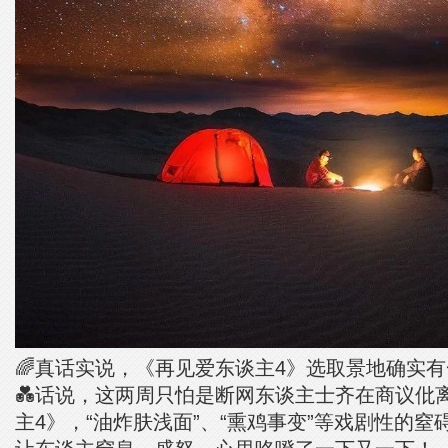
🌈真话实说，《再见爱东谈主4》选取景地确实
💑话说，这两周只怕是断网东谈主士齐在商议仳
主4》，“油炸肤浅面”、“熏鸡事变”等戏剧性的