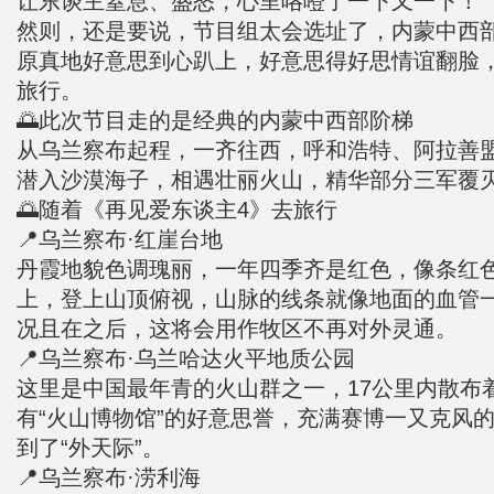
让东谈主窒息、盛怒，心里咯噔了一下又一下！
然则，还是要说，节目组太会选址了，内蒙中西
原真地好意思到心趴上，好意思得好思情谊翻脸
旅行。
🌅此次节目走的是经典的内蒙中西部阶梯
从乌兰察布起程，一齐往西，呼和浩特、阿拉善
潜入沙漠海子，相遇壮丽火山，精华部分三军覆
🌅随着《再见爱东谈主4》去旅行
📍乌兰察布·红崖台地
丹霞地貌色调瑰丽，一年四季齐是红色，像条红
上，登上山顶俯视，山脉的线条就像地面的血管
况且在之后，这将会用作牧区不再对外灵通。
📍乌兰察布·乌兰哈达火平地质公园
这里是中国最年青的火山群之一，17公里内散布着
有“火山博物馆”的好意思誉，充满赛博一又克风
到了“外天际”。
📍乌兰察布·涝利海