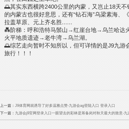
🌅其实东西横跨2400公里的内蒙，又岂止18天
的内蒙古也很好意思，还有“钻石海”乌梁素海、
拉盖草原、元上齐名胜......
💑阶梯：呼和浩特马鬃山→红崖台地→乌兰哈达
火平地质遗迹→老牛湾→乌兰湖。
🌅综艺走向暂时不知所以，但可详情的是J9九游
旅行！！！
上一篇：
J9体育网就诱导了好多温雅点赞-九游会ag登陆入口 登录入口
下一篇：
九游会j9官网登录入口一眼望去的彩林是筹备岗对秋天最大的致意-九游