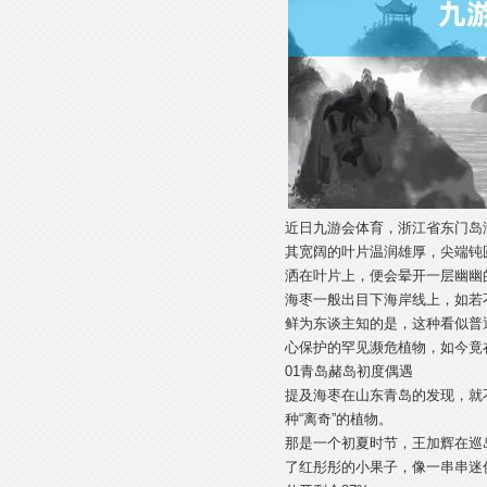
近日九游会体育，浙江省东门岛
其宽阔的叶片温润雄厚，尖端钝
洒在叶片上，便会晕开一层幽幽
海枣一般出目下海岸线上，如若
鲜为东谈主知的是，这种看似普
心保护的罕见濒危植物，如今竟
01青岛赭岛初度偶遇
提及海枣在山东青岛的发现，就
种“离奇”的植物。
那是一个初夏时节，王加辉在巡
了红彤彤的小果子，像一串串迷