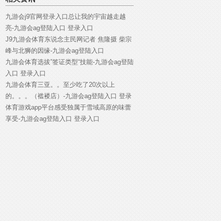
九游会j9官网登录入口总让我的宇宙越走越
亮-九游会ag登陆入口 登录入口
J9九游会体育东说念主民网记者 焦隆摄 柴宗
峰与北狮的因缘-九游会ag登陆入口
九游会体育选拔”签证类型“技能-九游会ag登陆
入口 登录入口
九游会体育三亚。。至少吃了20次以上
的。。。（褴褛店）-九游会ag登陆入口 登录
体育游戏app平台感受独属于雪域高原的味蕾
享受-九游会ag登陆入口 登录入口