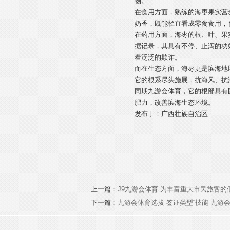
物。
在食用方面，熟练的海枣果实营
奶香，既能径直看成零食食用，
在药用方面，海枣的根、叶、果
据记录，其具有不停、止泻的功
着泛泛的欺诈。
而在生态方面，海枣更是滨海地区
它的根系尽头施展，抗海风、抗
同期九游会体育，它的根部具有
肥力，改善滨海生态环境。
发布于：广西壮族自治区
上一篇：
J9九游会体育 为丰富重大市民旅客的
下一篇：
九游会体育选拔”签证类型“技能-九游会