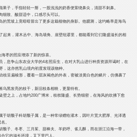
颗果子，手指轻轻一掰，一股浅浅的奶香便萦绕鼻尖，清甜不刺鼻。
肉细致、酸甜适中，口感尽头可以。
岛的荒坡上竟暗暗冒出了更多这栽植物的身影。他臆测，这约略率是海鸟
多了起来，灌木丛中、海岛墙角、崖壁纰谬里，都能看到它们隆盛滋长的相
，为海枣的照应增添了新的惊喜。
员，息争山东农业大学的4名照应生，在对大乳山进行种质资源拜谒时，在
海枣，这亦然乳山境内初度发现该物种。
，幼枝呈扁棱形，覆着一层灰褐色的外表，密被淡黄白色的鳞片，仿佛裹了
晰乌黑发亮的枝干，新旧枝条相映，更显特有。
陡壁之上，占地约200广博米，枝杈隆盛、长势细密，在海风的吹拂下愈
属于胡颓子科胡颓子属，是一种常绿赠给灌木，因叶片宽大肥厚、光泽透
思名。
胡颓子、冬枣、三月茱、甜棒夫、羊奶呼、雀儿酥，而在浙江沿海一带，
贴合它的滋长环境，又下里巴人。