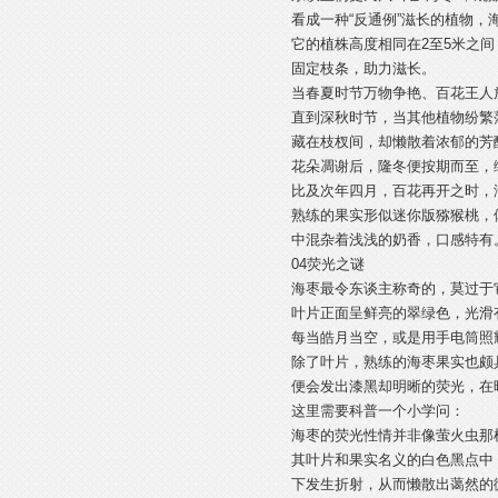
看成一种“反通例”滋长的植物，
它的植株高度相同在2至5米之
固定枝条，助力滋长。
当春夏时节万物争艳、百花王人
直到深秋时节，当其他植物纷繁
藏在枝杈间，却懒散着浓郁的芳
花朵凋谢后，隆冬便按期而至，
比及次年四月，百花再开之时，
熟练的果实形似迷你版猕猴桃，
中混杂着浅浅的奶香，口感特有
04荧光之谜
海枣最令东谈主称奇的，莫过于它
叶片正面呈鲜亮的翠绿色，光滑
每当皓月当空，或是用手电筒照
除了叶片，熟练的海枣果实也颇
便会发出漆黑却明晰的荧光，在
这里需要科普一个小学问：
海枣的荧光性情并非像萤火虫那
其叶片和果实名义的白色黑点中
下发生折射，从而懒散出蔼然的