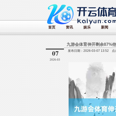
首页
资讯
娱乐
新闻
九游会体育伸开剩余87%他
07
发布日期：2026-03-07 13:52 
2026-03