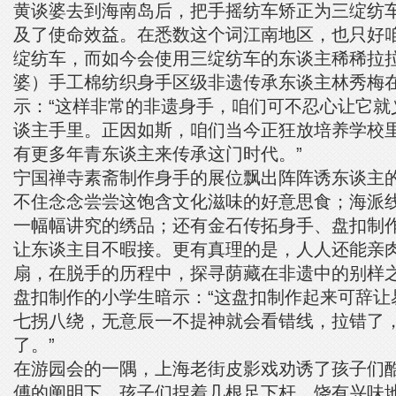
黄谈婆去到海南岛后，把手摇纺车矫正为三绽纺
及了使命效益。在悉数这个词江南地区，也只好
绽纺车，而如今会使用三绽纺车的东谈主稀稀拉拉
婆）手工棉纺织身手区级非遗传承东谈主林秀梅
示：“这样非常的非遗身手，咱们可不忍心让它就
谈主手里。正因如斯，咱们当今正狂放培养学校
有更多年青东谈主来传承这门时代。”
宁国禅寺素斋制作身手的展位飘出阵阵诱东谈主
不住念念尝尝这饱含文化滋味的好意思食；海派
一幅幅讲究的绣品；还有金石传拓身手、盘扣制
让东谈主目不暇接。更有真理的是，人人还能亲
扇，在脱手的历程中，探寻荫藏在非遗中的别样
盘扣制作的小学生暗示：“这盘扣制作起来可辞让
七拐八绕，无意辰一不提神就会看错线，拉错了
了。”
在游园会的一隅，上海老街皮影戏劝诱了孩子们
傅的阐明下，孩子们捏着几根足下杆，饶有兴味