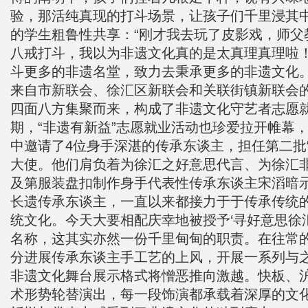
验，那活纯真现的打斗场景，让孩子们千里浸其
的学生粗鲁性共享：“刚才我去玩了皮影戏，师父
八戒打斗，我以为非遗文化真的是太真理真理啦
斗更多的非遗名堂，致力去秉承更多的非遗文化。
来自市新联会、徐汇区新联会和关联街镇新联会
四面八方集聚而来，构成了非遗文化守艺者志愿
期，“非遗有新益”志愿就业活动也珍爱拉开帷幕
中邀请了4位身手深湛的传承东谈主，担任第二批
大使。他们肩负着为徐汇之好意思代言、为徐汇
及第服装盘扣制作身手代表性传承东谈主宋滔暗示
长遗传承东谈主，一直以来都接力于于传承传统
统文化。今天大要相配庆幸地被授予‘寻好意思徐
名称，这其实亦然一份千里甸甸的职责。在往常
分进展传承东谈主手工艺的上风，开展一系列与之
非遗文化舞台展示格式将憎恶推向激越。快板、
术形势轮替演出，每一段饰演都承载着深厚的文