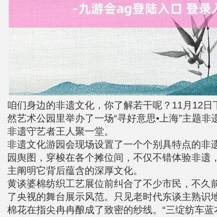
咱们身边的非遗文化，你了解若干呢？11月12
然艺术公园里举办了一场“寻好意思•上海”主题非
非遗守艺者王人聚一堂。
非遗文化游园会现场设置了一个个别具特点的非
园舆图，穿梭在各个摊位间，不仅不错体验非遗
主阐明它背后蕴含的深厚文化。
黄谈婆棉纺织工艺展位前纠合了不少市民，不久
了央视的舞台展示风范。只见老时代东谈主熟识
棉花在指尖冉冉酿成了致密的纱线。“三绽纺车蓝