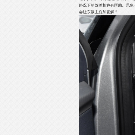
路况下的驾驶相称有匡助。思象
会让东谈主愈加宽解？