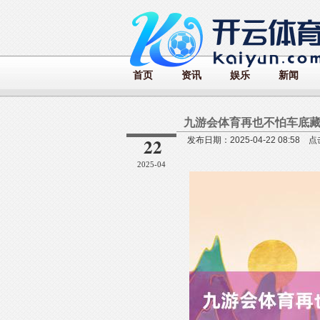
首页
资讯
娱乐
新闻
九游会体育再也不怕车底藏
22
发布日期：2025-04-22 08:58 
2025-04