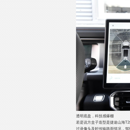
透明底盘，科技感爆棚
若是说方盒子造型是捷途山海T
过录像头及时传输路面情况，驾