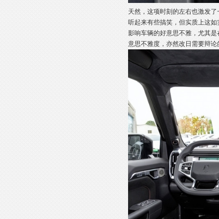
天然，这项时刻的左右也激发了
听起来有些搞笑，但实质上这如
影响车辆的好意思不雅，尤其是
意思不雅度，亦然改日需要辩论