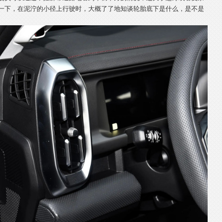
一下，在泥泞的小径上行驶时，大概了了地知谈轮胎底下是什么，是不是