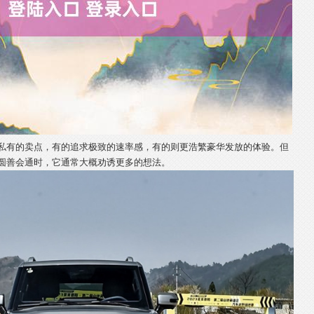
私有的卖点，有的追求极致的速率感，有的则更浩繁豪华发放的体验。但
圆善会通时，它通常大概劝诱更多的想法。