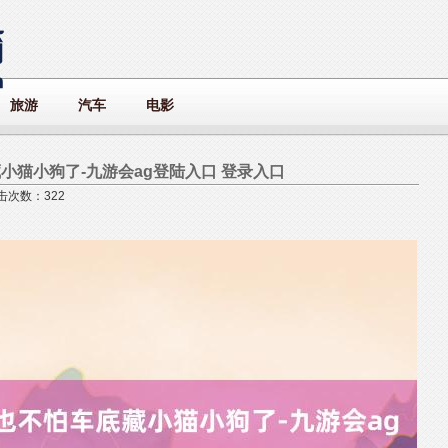
旅游
汽车
电影
小猫小狗了-九游会ag登陆入口 登录入口
点击次数：322