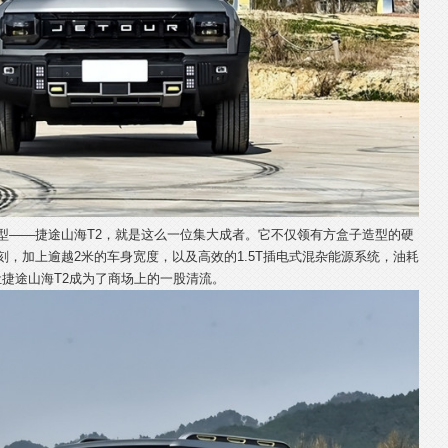
型——捷途山海T2，就是这么一位集大成者。它不仅领有方盒子造型的硬
，加上逾越2米的车身宽度，以及高效的1.5T插电式混杂能源系统，油耗
疑让捷途山海T2成为了商场上的一股清流。