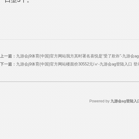
上一篇：
九游会j9体育(中国)官方网站我方其时署名喜悦是“受了欺诈”-九游会a
下一篇：
九游会j9体育(中国)官方网站楼面价30552元/㎡-九游会ag登陆入口 
Powered by
九游会ag登陆入