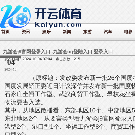
首页
资讯
娱乐
新闻
旅游
汽车
电影
九游会j9官网登录入口 -九游会ag登陆入口 登录入口
04
发布日期：2024-10-04 07:04 点击次数：215
2024-10
（原标题：发改委发布新一批26个国度
国度发展矫正委近日计议深信并发布新一批国度
石家庄坐褥工作型、武汉商贸工作型、攀枝花坐褥
物流要害入选。
其中，从地区散播看，东部地区10个、中部地区
东北地区2个；从要害类型看九游会j9官网登录入
港型2个、港口型1个、坐褥工作型8个、商贸工
口型3个。