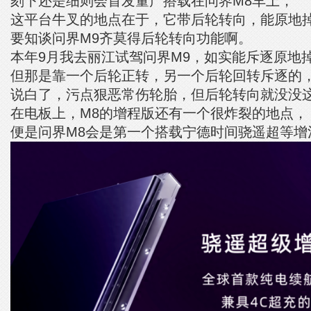
刻下还是细则会首发量产搭载在问界M8车上，
这平台牛叉的地点在于，它带后轮转向，能原地
要知谈问界M9齐莫得后轮转向功能啊。
本年9月我去丽江试驾问界M9，如实能斥逐原地
但那是靠一个后轮正转，另一个后轮回转斥逐的
说白了，污点狠恶常伤轮胎，但后轮转向就没没
在电板上，M8的增程版还有一个很炸裂的地点，
便是问界M8会是第一个搭载宁德时间骁遥超等增