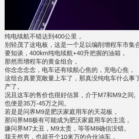
纯电续航不错达到400公里，
别轻茂了这电板，这是一个足以编削增程车市集
要知谈，400km纯电续航+40升把握的油箱，
那然而增程车的黄金组合，
你念念念念，电车还有续航心焦的，充电心焦，
这组合真要宽敞量上车了，那真没纯电车什么事
产了。
况且这车的售价也很好估算，介于M7和M9之间,
也便是35万-45万之间。
若是是问界M9是肥沃家庭用车的天花板，
那问界M8极有可能成为肥沃家庭用车的主流，
嫌问界M7太丑，M9太贵，等等M8确信没错。
我天然穷，也就开个10来万的合伙油车，